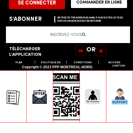
SE CONNECTER
COMMANDER EN LIGNE
S'ABONNER
ENTREZ VOTRE ADRESSE E-MAIL POUR NOTRE LISTE DE
DIFFUSION AFIN DE RESTER INFORMÉ.
INSCRIVEZ-VOUS
OR
TÉLÉCHARGER
L'APPLICATION
PLAN
POLITIQUE DE
CONDITIONS
ACCORD
DU SITE
CONFIDENTIALITÉ
D'UTILISATION
D'UTILISATION
Copyright © 2023 PPP MONTREAL-NORD.
Besoin d'un site Web ?